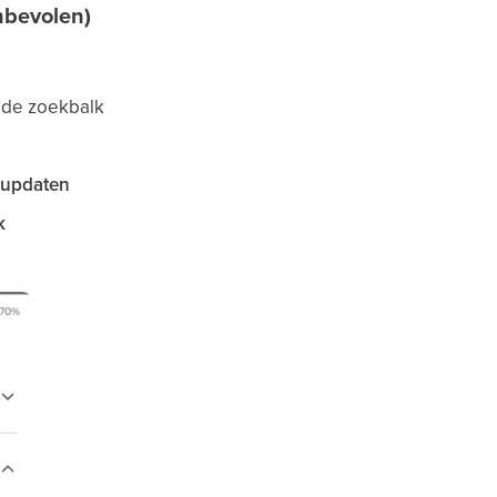
nbevolen)
 de zoekbalk
 updaten
k