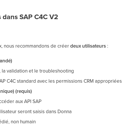
urs dans SAP C4C V2
ox, nous recommandons de créer
deux utilisateurs
:
mandé)
I, la validation et le troubleshooting
r SAP C4C standard avec les permissions CRM appropriées
hnique) (requis)
accéder aux API SAP
tilisateur seront saisis dans Donna
dédié, non humain